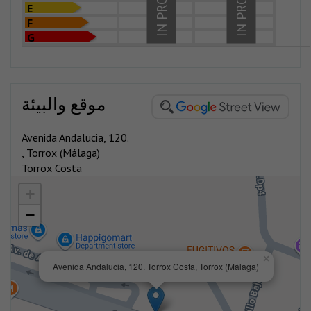
IN PROCESS
IN PROCESS
E
F
G
موقع والبيئة
Avenida Andalucia, 120.
, Torrox (Málaga)
Torrox Costa
+
−
×
Avenida Andalucia, 120. Torrox Costa, Torrox (Málaga)