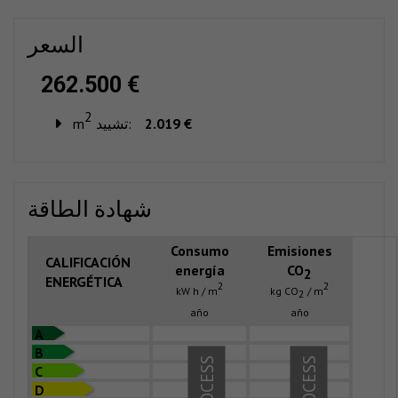
السعر
262.500 €
2
2.019 €
تشييد:
m
شهادة الطاقة
Consumo
Emisiones
CALIFICACIÓN
energía
CO
2
ENERGÉTICA
2
2
kW h / m
kg CO
/ m
2
año
año
A
B
C
D