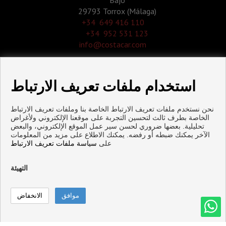
Bajo
29793 Torrox (Málaga)
‎+34 649 416 110
+34 952 531 123
info@costacar.com
استخدام ملفات تعريف الارتباط
نحن نستخدم ملفات تعريف الارتباط الخاصة بنا وملفات تعريف الارتباط
الخاصة بطرف ثالث لتحسين التجربة على موقعنا الإلكتروني ولأغراض
تحليلية. بعضها ضروري لحسن سير عمل الموقع الإلكتروني، والبعض
الآخر يمكنك ضبطه أو رفضه. يمكنك الاطلاع على مزيد من المعلومات
على
سياسة ملفات تعريف الارتباط
طرش الشقق و البيوت للبيع
التهيئة
Copyright © 2026. جميع الحقوق محفوظة.
الإتصال
Cookies policy
|
تنصل
|
سياسة حماية البيانات
الإتصال