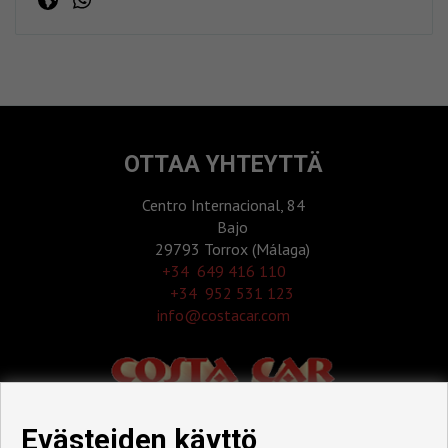
OTTAA YHTEYTTÄ
Centro Internacional, 84
Bajo
29793 Torrox (Málaga)
‎+34 649 416 110
+34 952 531 123
info@costacar.com
Evästeiden käyttö