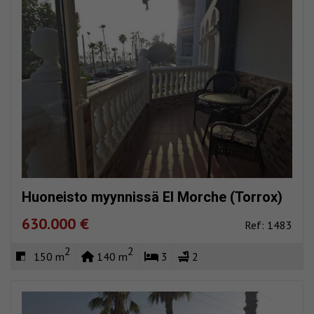
Huoneisto myynnissä El Morche (Torrox)
630.000 €
Ref: 1483
2
2
150 m
140 m
3
2