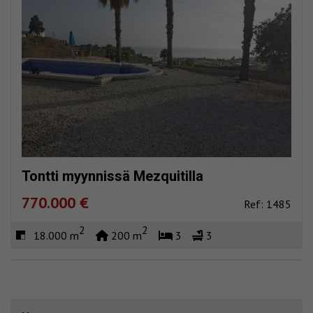
Tontti myynnissä Mezquitilla
770.000 €
Ref: 1485
2
2
18.000 m
200 m
3
3