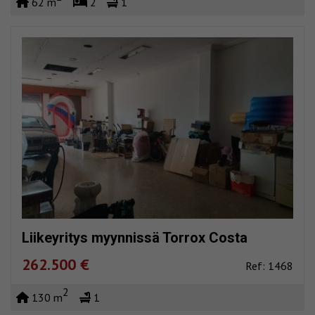
62 m
2
1
Liikeyritys myynnissä Torrox Costa
262.500 €
Ref: 1468
2
130 m
1