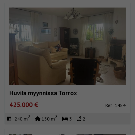
Huvila myynnissä Torrox
425.000 €
Ref: 1484
2
2
240 m
150 m
3
2