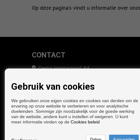
Op deze pagina’s vindt u informatie over on
CONTACT
Centro Internacional, 84
Bajo
29793 Torrox (Málaga)
Gebruik van cookies
‎+34 649 416 110
+34 952 531 123
We gebruiken onze eigen cookies en cookies van derden om de
info@costacar.com
ervaring op onze website te verbeteren en voor analytische
doeleinden. Sommige zijn noodzakelijk voor de goede werking
van de website, andere kunt u instellen of weigeren. U kunt
meer informatie vinden op de
Cookies beleid
Copyright © 2026. alle rechten voorbehouden.