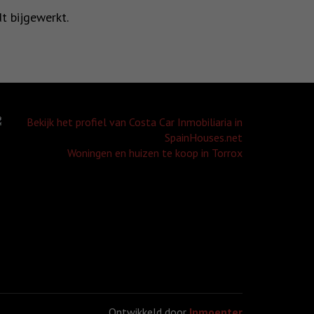
t bijgewerkt.
Woningen en huizen te koop in Torrox
Ontwikkeld door
Inmoenter