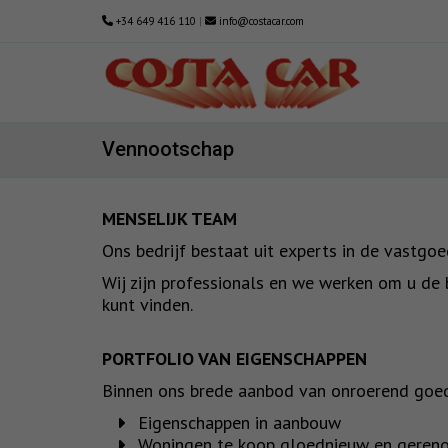
+34 649 416 110
|
info@costacar.com
Vennootschap
MENSELIJK TEAM
Ons bedrijf bestaat uit experts in de vastgo
Wij zijn professionals en we werken om u de b
kunt vinden.
PORTFOLIO VAN EIGENSCHAPPEN
Binnen ons brede aanbod van onroerend goed 
Eigenschappen in aanbouw
Woningen te koop gloednieuw en geren