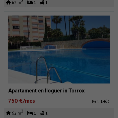
2
62 m
1
1
Apartament en lloguer in Torrox
750 €/mes
Ref: 1463
2
62 m
1
1