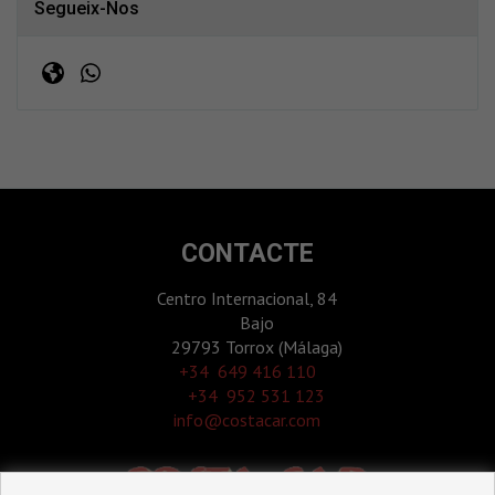
Segueix-Nos
CONTACTE
Centro Internacional, 84
Bajo
29793 Torrox (Málaga)
‎+34 649 416 110
+34 952 531 123
info@costacar.com