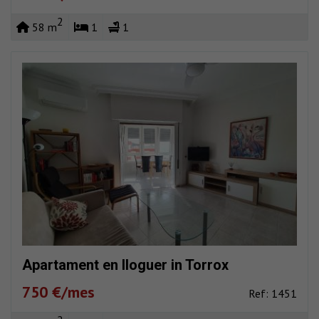
2
58 m
1
1
Apartament en lloguer in Torrox
750 €/mes
Ref: 1451