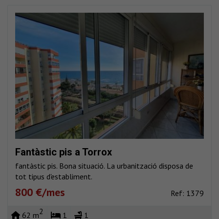
Fantàstic pis a Torrox
fantàstic pis. Bona situació. La urbanització disposa de
tot tipus d'establiment.
800 €/mes
Ref: 1379
2
62 m
1
1