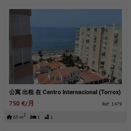
公寓 出租 在 Centro Internacional (Torrox)
750 €/月
Ref: 1479
2
65 m
1
1